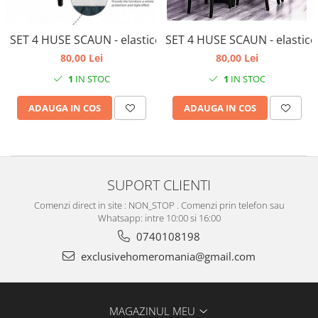
SET 4 HUSE SCAUN - elastice,
SET 4 HUSE SCAUN - elastice, universale- culoare verde pe
80,00 Lei
80,00 Lei
1
IN STOC
1
IN STOC
ADAUGA IN COS
ADAUGA IN COS
SUPORT CLIENTI
Comenzi direct in site : NON_STOP . Comenzi prin telefon sau
Whatsapp: intre 10:00 si 16:00
0740108198
exclusivehomeromania@gmail.com
MAGAZINUL MEU