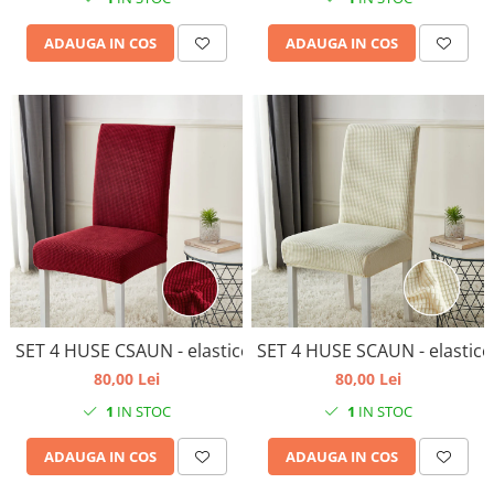
ADAUGA IN COS
ADAUGA IN COS
SET 4 HUSE CSAUN - elastice , universale- culoare visiniu
SET 4 HUSE SCAUN - elastice
80,00 Lei
80,00 Lei
1
IN STOC
1
IN STOC
ADAUGA IN COS
ADAUGA IN COS