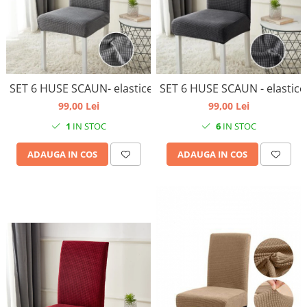
SET 6 HUSE SCAUN- elastice, universale, culoare gri desch
SET 6 HUSE SCAUN - elastice,
99,00 Lei
99,00 Lei
1
IN STOC
6
IN STOC
ADAUGA IN COS
ADAUGA IN COS