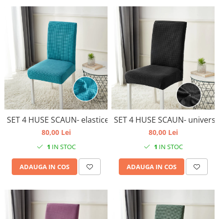
SET 4 HUSE SCAUN- elastice, universale- culoare bleu
SET 4 HUSE SCAUN- universal
80,00 Lei
80,00 Lei
1
IN STOC
1
IN STOC
ADAUGA IN COS
ADAUGA IN COS