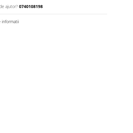
de ajutor?
0740108198
informatii