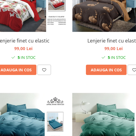
enjerie finet cu elastic
Lenjerie finet cu elast
99,00 Lei
99,00 Lei
5
IN STOC
5
IN STOC
ADAUGA IN COS
ADAUGA IN COS