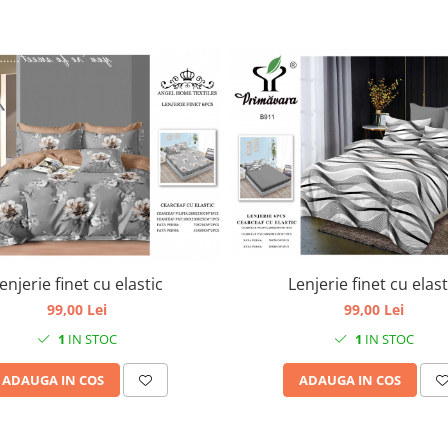
enjerie finet cu elastic
Lenjerie finet cu elast
99,00 Lei
99,00 Lei
1
IN STOC
1
IN STOC
ADAUGA IN COS
ADAUGA IN COS