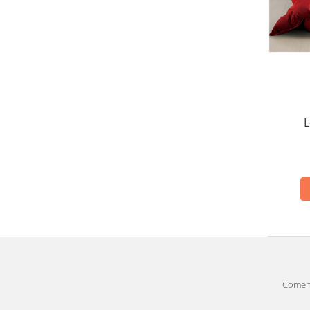
L
Comenz