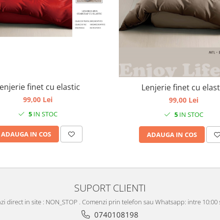
enjerie finet cu elastic
Lenjerie finet cu elast
99,00 Lei
99,00 Lei
5
IN STOC
5
IN STOC
ADAUGA IN COS
ADAUGA IN COS
SUPORT CLIENTI
i direct in site : NON_STOP . Comenzi prin telefon sau Whatsapp: intre 10:00 s
0740108198