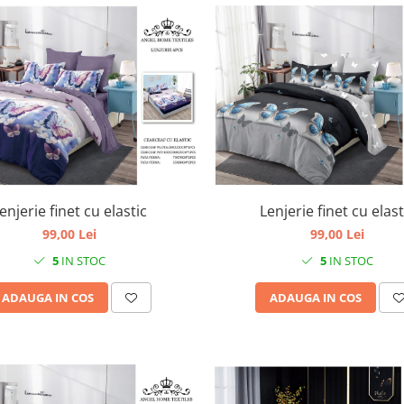
Lenjerie finet cu elast
enjerie finet cu elastic
99,00 Lei
99,00 Lei
5
IN STOC
5
IN STOC
ADAUGA IN COS
ADAUGA IN COS