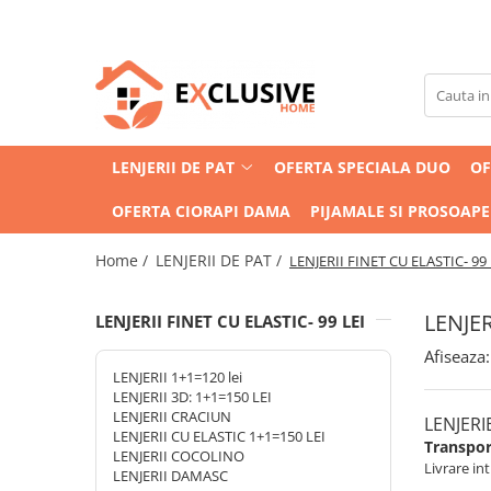
LENJERII DE PAT
COVOARE
HUSE DE PAT
PIJAMALE SI PROSOAPE
PATURI
PILOTE/PERNE
LENJERII 1+1=120 lei
COVOARE DORMITOR/LIVING
HUSE DE PAT - COCOLINO
PIJAMALE - OFERTA TRIO
OFERTA DUO : 2 PĂTURI LA 99 LEI
Pilote/Perne 1
COVOARE BUCATARIE
HUSE 1+1 = 99 Lei
OFERTA PROSOAPE = 2 SETURI
Pilote de Vara
LENJERII 3D: 1+1=150 LEI
PATURI gofrate - reduse la 69 LEI
LENJERII DE PAT
OFERTA SPECIALA DUO
OF
COMPLETE = 99 LEI
LENJERII CRACIUN
COVOARE COPII
PILOTE COCOLINO GROASE
PROSOAPE BUMBAC 100%
OFERTA CIORAPI DAMA
PIJAMALE SI PROSOAPE
LENJERII CU ELASTIC 1+1=150 LEI
SET COVOARE BAIE - 80 LEI
OFERTA TRIO:3 PĂTURI
COCOLINO=99 LEI
LENJERII COCOLINO
Home /
LENJERII DE PAT /
LENJERII FINET CU ELASTIC- 99 
PATURA GROASA CU BATA
LENJERII DAMASC
PATURI COCOLINO CU BLANITA- de
LENJER
LENJERII FINET CU ELASTIC- 99 LEI
LENJERII FINET CU ELASTIC- 99 LEI
la 69 lei
SUPER LENJERII FINET - DE LA 88
Afiseaza:
Lei
LENJERII 1+1=120 lei
LENJERII 3D: 1+1=150 LEI
LENJERII CRACIUN
LENJERI
LENJERII CU ELASTIC 1+1=150 LEI
Transport
LENJERII COCOLINO
Livrare int
LENJERII DAMASC