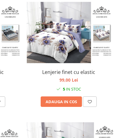
ic
Lenjerie finet cu elastic
99,00 Lei
5
IN STOC
ADAUGA IN COS