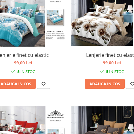
enjerie finet cu elastic
Lenjerie finet cu elast
99,00 Lei
99,00 Lei
5
IN STOC
5
IN STOC
ADAUGA IN COS
ADAUGA IN COS