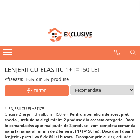
LENJERII DE PAT
COVOARE
HUSE DE PAT
PIJAMALE SI PROSOAPE
PATURI
PILOTE/PERNE
LENJERII 1+1=120 lei
COVOARE DORMITOR/LIVING
HUSE DE PAT - COCOLINO
PIJAMALE - OFERTA TRIO
OFERTA DUO : 2 PĂTURI LA 99 LEI
Pilote/Perne 1
COVOARE BUCATARIE
HUSE 1+1 = 99 Lei
OFERTA PROSOAPE = 2 SETURI
Pilote de Vara
LENJERII 3D: 1+1=150 LEI
PATURI gofrate - reduse la 69 LEI
COMPLETE = 99 LEI
LENJERII CRACIUN
COVOARE COPII
PILOTE COCOLINO GROASE
PROSOAPE BUMBAC 100%
LENJERII CU ELASTIC 1+1=150 LEI
SET COVOARE BAIE - 80 LEI
OFERTA TRIO:3 PĂTURI
LENJERII CU ELASTIC 1+1=150 LEI
COCOLINO=99 LEI
LENJERII COCOLINO
PATURA GROASA CU BATA
Afiseaza:
1-
39
din
39
produse
LENJERII DAMASC
PATURI COCOLINO CU BLANITA- de
FILTRE
LENJERII FINET CU ELASTIC- 99 LEI
la 69 lei
SUPER LENJERII FINET - DE LA 88
Lei
‼️LENJERII CU ELASTIC‼️
Oricare 2 lenjerii din album= 150 lei)
Pentru a beneficia de acest pret
special, trebuie sa alegi minim 2 produse din aceasta categorie . Daca
in comanda dvs apar mai putin de 2 produse, vom completa comanda
pana la numarul minim de 2 lenjerii . ( 1+1=150 lei) . Daca dorit doar 1
lenjerie - pretul va fi de 80 lei bucata .
Transport prin curier, oriunde