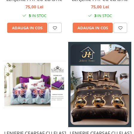
75,00 Lei
75,00 Lei
5
IN STOC
3
IN STOC
ADAUGA IN COS
ADAUGA IN COS
LENJERIE CEARSAF CU ELASTIC
LENJERIE CEARSAF CU ELAST