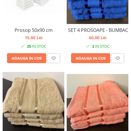
Prosop 50x90 cm
SET 4 PROSOAPE - BUMBAC
15,00 Lei
60,00 Lei
25
IN STOC
2
IN STOC
ADAUGA IN COS
ADAUGA IN COS