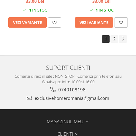
33,00 Lei
33,00 Lei
1
IN STOC
1
IN STOC
VEZI VARIANTE
VEZI VARIANTE
1
2
SUPORT CLIENTI
Comenzi direct in site : NON_STOP . Comenzi prin telefon sau
Whatsapp: intre 10:00 si 16:00
0740108198
exclusivehomeromania@gmail.com
MAGAZINUL MEU
CLIENTI