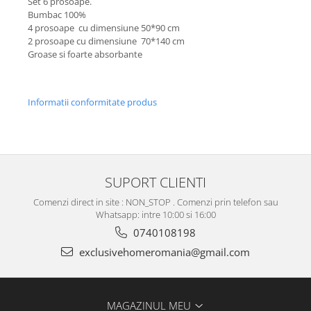
Set 6 prosoape.
Bumbac 100%
4 prosoape cu dimensiune 50*90 cm
2 prosoape cu dimensiune 70*140 cm
Groase si foarte absorbante
Informatii conformitate produs
SUPORT CLIENTI
Comenzi direct in site : NON_STOP . Comenzi prin telefon sau
Whatsapp: intre 10:00 si 16:00
0740108198
exclusivehomeromania@gmail.com
MAGAZINUL MEU