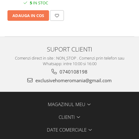
5
IN STOC
ADAUGA IN COS
SUPORT CLIENTI
Comenzi direct in site : NON_STOP . Comenzi prin telefon sau
Whatsapp: intre 10:00 si 16:00
0740108198
exclusivehomeromania@gmail.com
MAGAZINUL MEU
CLIENTI
DATE COMERCIALE