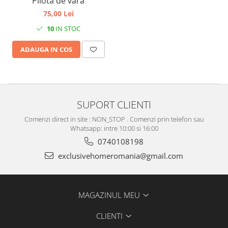
Pilota de vara
75,00 Lei
10
IN STOC
ADAUGA IN COS
SUPORT CLIENTI
Comenzi direct in site : NON_STOP . Comenzi prin telefon sau
Whatsapp: intre 10:00 si 16:00
0740108198
exclusivehomeromania@gmail.com
MAGAZINUL MEU
CLIENTI