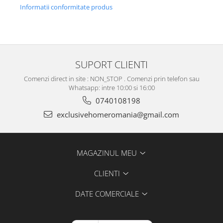
Informatii conformitate produs
SUPORT CLIENTI
Comenzi direct in site : NON_STOP . Comenzi prin telefon sau
Whatsapp: intre 10:00 si 16:00
0740108198
exclusivehomeromania@gmail.com
MAGAZINUL MEU
CLIENTI
DATE COMERCIALE