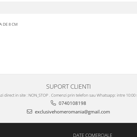
A DE 8 CM
SUPORT CLIENTI
i direct in site : NON_STOP . Comenzi prin telefon sau Whatsapp: intre 10:00 s
0740108198
exclusivehomeromania@gmail.com
DATE COMERCIALE