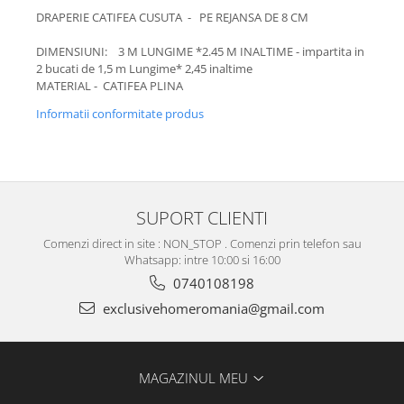
DRAPERIE CATIFEA CUSUTA - PE REJANSA DE 8 CM
DIMENSIUNI: 3 M LUNGIME *2.45 M INALTIME - impartita in
2 bucati de 1,5 m Lungime* 2,45 inaltime
MATERIAL - CATIFEA PLINA
Informatii conformitate produs
SUPORT CLIENTI
Comenzi direct in site : NON_STOP . Comenzi prin telefon sau
Whatsapp: intre 10:00 si 16:00
0740108198
exclusivehomeromania@gmail.com
MAGAZINUL MEU