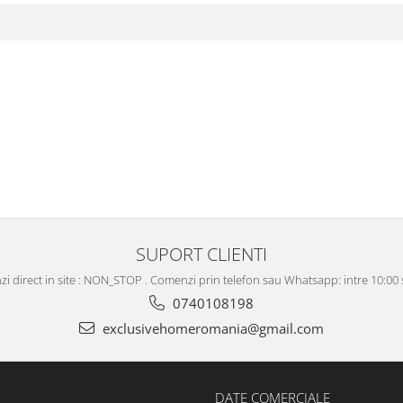
SUPORT CLIENTI
i direct in site : NON_STOP . Comenzi prin telefon sau Whatsapp: intre 10:00 s
0740108198
exclusivehomeromania@gmail.com
DATE COMERCIALE