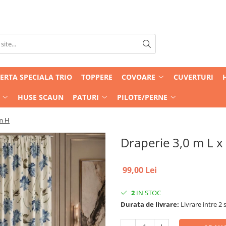
ERTA SPECIALA TRIO
TOPPERE
COVOARE
CUVERTURI
HUSE SCAUN
PATURI
PILOTE/PERNE
 m H
Draperie 3,0 m L x
99,00 Lei
2
IN STOC
Durata de livrare:
Livrare intre 2 s