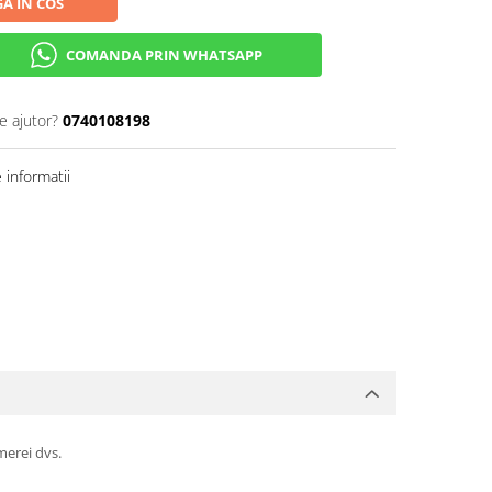
A IN COS
COMANDA PRIN WHATSAPP
e ajutor?
0740108198
informatii
merei dvs.