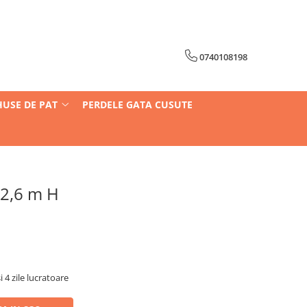
0740108198
HUSE DE PAT
PERDELE GATA CUSUTE
 2,6 m H
i 4 zile lucratoare