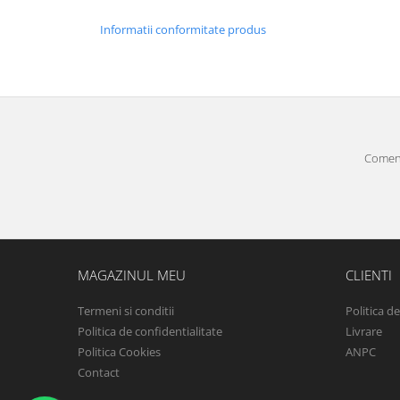
Informatii conformitate produs
Comenz
MAGAZINUL MEU
CLIENTI
Termeni si conditii
Politica d
Politica de confidentialitate
Livrare
Politica Cookies
ANPC
Contact