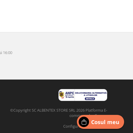
i 16:00
©Copyright SC ALBENTEX STORE SRL 2026
Platforma E-
commerce by Gomag
Cosul meu
Configurat de
DIGI
CLICK