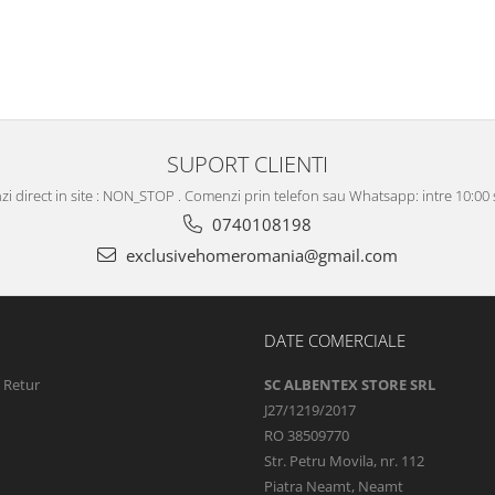
SUPORT CLIENTI
i direct in site : NON_STOP . Comenzi prin telefon sau Whatsapp: intre 10:00 s
0740108198
exclusivehomeromania@gmail.com
DATE COMERCIALE
e Retur
SC ALBENTEX STORE SRL
J27/1219/2017
RO 38509770
Str. Petru Movila, nr. 112
Piatra Neamt, Neamt