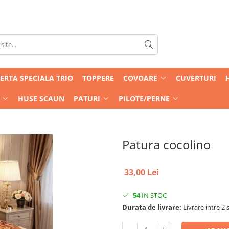
ERTA SPECIALA TRIO
TOPPERE
COVOARE
CUVERTURI
HUSE SCAUN
PATURI
PILOTE/PERNE
Patura cocolino
33,00 Lei
54
IN STOC
Durata de livrare:
Livrare intre 2 s