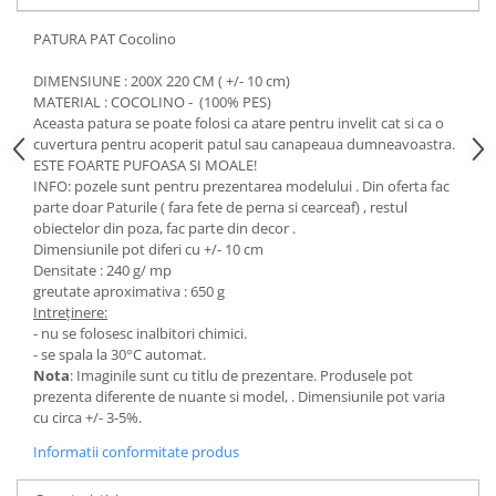
PATURA PAT Cocolino
DIMENSIUNE : 200X 220 CM ( +/- 10 cm)
MATERIAL : COCOLINO - (100% PES)
Aceasta patura se poate folosi ca atare pentru invelit cat si ca o
cuvertura pentru acoperit patul sau canapeaua dumneavoastra.
ESTE FOARTE PUFOASA SI MOALE!
INFO: pozele sunt pentru prezentarea modelului . Din oferta fac
parte doar Paturile ( fara fete de perna si cearceaf) , restul
obiectelor din poza, fac parte din decor .
Dimensiunile pot diferi cu +/- 10 cm
Densitate : 240 g/ mp
greutate aproximativa : 650 g
Intreținere:
- nu se folosesc inalbitori chimici.
- se spala la 30°C automat.
Nota
: Imaginile sunt cu titlu de prezentare. Produsele pot
prezenta diferente de nuante si model, . Dimensiunile pot varia
cu circa +/- 3-5%.
Informatii conformitate produs