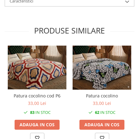
Caracteristici
PRODUSE SIMILARE
Patura cocolino cod P6
Patura cocolino
33,00 Lei
33,00 Lei
83
IN STOC
62
IN STOC
ADAUGA IN COS
ADAUGA IN COS