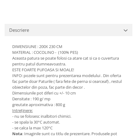
Descriere
DIMENSIUNE : 200X 230 CM
MATERIAL : COCOLINO - (100% PES)
Aceasta patura se poate folosi ca atare cat si ca o cuvertura
pentru patul dumneavoastra.
ESTE FOARTE PUFOASA SI MOALE!
INFO: pozele sunt pentru prezentarea modelului . Din oferta
fac parte doar Paturile ( fara fete de perna si cearceaf) , restul
obiectelor din poza, fac parte din decor .
Dimensiunile pot diferi cu +/- 10 cm
Densitate : 190 g/ mp
greutate aproximativa : 800 g
Intreținere:
- nu se folosesc inalbitori chimici.
- se spala la 30°C automat.
- se calca la max 120°C
Nota
: Imaginile sunt cu titlu de prezentare. Produsele pot