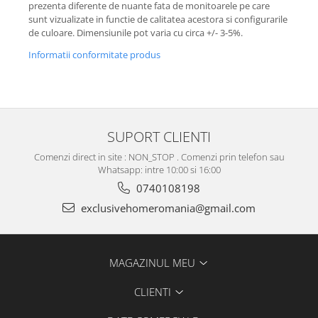
prezenta diferente de nuante fata de monitoarele pe care
sunt vizualizate in functie de calitatea acestora si configurarile
de culoare. Dimensiunile pot varia cu circa +/- 3-5%.
Informatii conformitate produs
SUPORT CLIENTI
Comenzi direct in site : NON_STOP . Comenzi prin telefon sau
Whatsapp: intre 10:00 si 16:00
0740108198
exclusivehomeromania@gmail.com
MAGAZINUL MEU
CLIENTI