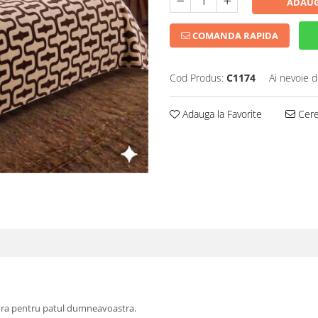
ADAUG
COMANDA RAPIDA
Cod Produs:
C1174
Ai nevoie d
Adauga la Favorite
Cere 
rtura pentru patul dumneavoastra.