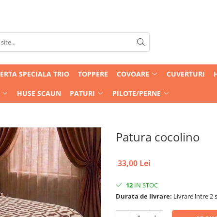
ERTA SPECIALA TRIO
TOPPERE
COVOARE
CUVERTURI
HUSE SCAUN
PATURI
PILOTE/PERNE
Patura cocolino
33,00 Lei
12
IN STOC
Durata de livrare:
Livrare intre 2 s