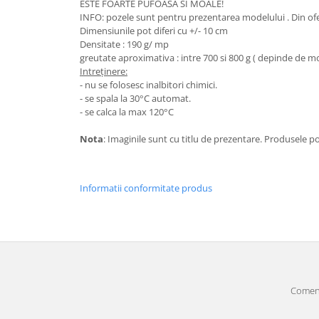
ESTE FOARTE PUFOASA SI MOALE!
INFO: pozele sunt pentru prezentarea modelului . Din oferta
Dimensiunile pot diferi cu +/- 10 cm
Densitate : 190 g/ mp
greutate aproximativa : intre 700 si 800 g ( depinde de m
Intreținere:
- nu se folosesc inalbitori chimici.
- se spala la 30°C automat.
- se calca la max 120°C
Nota
: Imaginile sunt cu titlu de prezentare. Produsele p
Informatii conformitate produs
Comenz