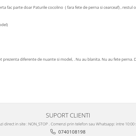
 fac parte doar Paturile cocolino ( fara fete de perna si cearceaf) , restul o
odel)
ot prezenta diferente de nuante si model, . Nu au blanita. Nu au fete perna. D
SUPORT CLIENTI
i direct in site : NON_STOP . Comenzi prin telefon sau Whatsapp: intre 10:00 s
0740108198