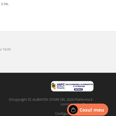
- 3-5%.
i 16:00
©Copyright SC ALBENTEX STORE SRL 2026
Platforma E-
commerce by Gomag
Cosul meu
Configurat de
DIGI
CLICK