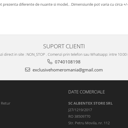
ot prezenta diferente de nuante si model, . Dimensiunile pot varia cu circa +/
SUPORT CLIENTI
i direct in site : NON_STOP . Comenzi prin telefon sau Whatsapp: intre 10:00 s
0740108198
exclusivehomeromania@gmail.com
DATE COMERCIALE
e Retur
SC ALBENTEX STORE SRL
J27/1219/2017
RO 38509770
Str. Petru Movila, nr. 112