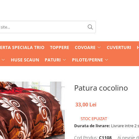
ERTA SPECIALA TRIO
TOPPERE
COVOARE
CUVERTURI
HUSE SCAUN
PATURI
PILOTE/PERNE
Patura cocolino
33,00 Lei
STOC EPUIZAT
Durata de livrare:
Livrare intre 2 s
Cod Produs:
C1108
Ai nevoie d