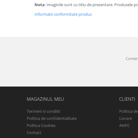
Nota
: Imaginile sunt cu titlu de prezentare. Produsele p
Informatii conformitate produs
Comenz
MAGAZINUL MEU
CLIENTI
Termeni si conditii
Politica d
Politica de confidentialitate
Livrare
Politica Cookies
ANPC
Contact