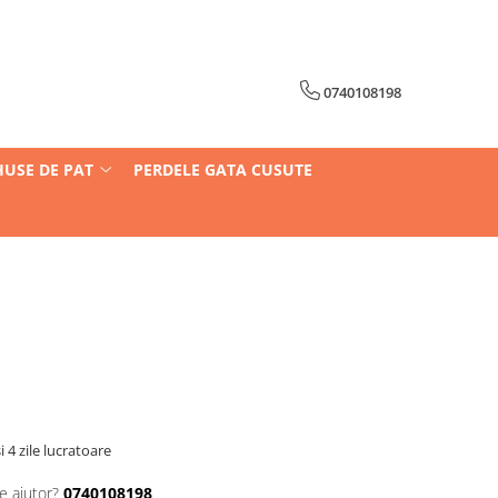
0740108198
HUSE DE PAT
PERDELE GATA CUSUTE
i 4 zile lucratoare
e ajutor?
0740108198