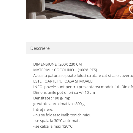
Distribuie
pe
Facebook
Descriere
DIMENSIUNE : 200X 230 CM
MATERIAL : COCOLINO - (100% PES)
Aceasta patura se poate folosi ca atare cat si ca o cuve
ESTE FOARTE PUFOASA SI MOALE!
INFO: pozele sunt pentru prezentarea modelului . Din oferta
Dimensiunile pot diferi cu +/- 10 cm
Densitate : 190 g/ mp
greutate aproximativa : 800 g
Intreținere:
- nu se folosesc inalbitori chimici.
- se spala la 30°C automat.
- se calca la max 120°C