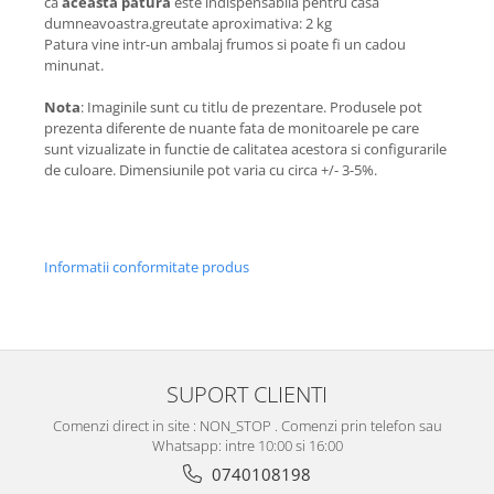
ca
aceasta patura
este indispensabila pentru casa
dumneavoastra.greutate aproximativa: 2 kg
Patura vine intr-un ambalaj frumos si poate fi un cadou
minunat.
Nota
: Imaginile sunt cu titlu de prezentare. Produsele pot
prezenta diferente de nuante fata de monitoarele pe care
sunt vizualizate in functie de calitatea acestora si configurarile
de culoare. Dimensiunile pot varia cu circa +/- 3-5%.
Informatii conformitate produs
SUPORT CLIENTI
Comenzi direct in site : NON_STOP . Comenzi prin telefon sau
Whatsapp: intre 10:00 si 16:00
0740108198