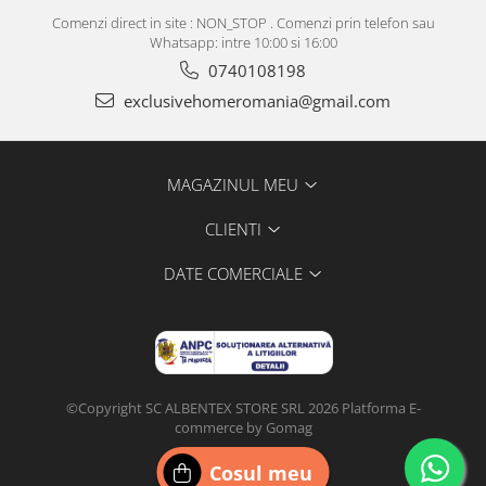
Comenzi direct in site : NON_STOP . Comenzi prin telefon sau
Whatsapp: intre 10:00 si 16:00
0740108198
exclusivehomeromania@gmail.com
MAGAZINUL MEU
CLIENTI
DATE COMERCIALE
©Copyright SC ALBENTEX STORE SRL 2026
Platforma E-
commerce by Gomag
Configurat de
DIGI
CLICK
Cosul meu