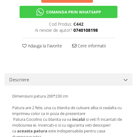
COMANDA PRIN WHATSAPP
Cod Produs:
C442
Ai nevoie de ajutor?
0740108198
Adauga la Favorite
Cere informatii
Descriere
Dimensiuni patura 200*230 cm
Patura are 2 fete, una cu blanita de culoare alba si cealalta cu
imprimeu color ca in poza de prezentare
Patura Cocolino cu blanita va va
incalzi
si veti fi incantati de
moliciunea ei. Incercati-o si cu siguranta veti descoperi
ca
aceasta patura
este indispensabila pentru casa
dumneavoastra.