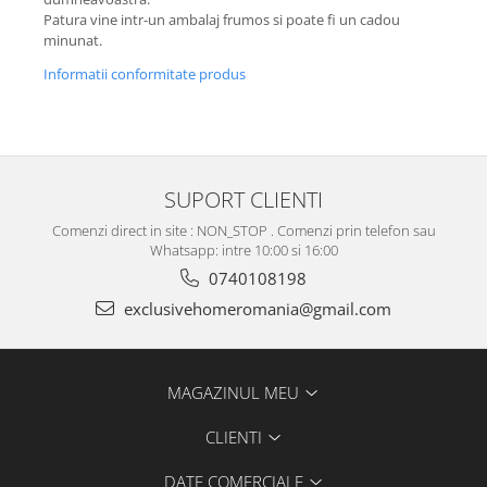
Patura vine intr-un ambalaj frumos si poate fi un cadou
minunat.
Informatii conformitate produs
SUPORT CLIENTI
Comenzi direct in site : NON_STOP . Comenzi prin telefon sau
Whatsapp: intre 10:00 si 16:00
0740108198
exclusivehomeromania@gmail.com
MAGAZINUL MEU
CLIENTI
DATE COMERCIALE