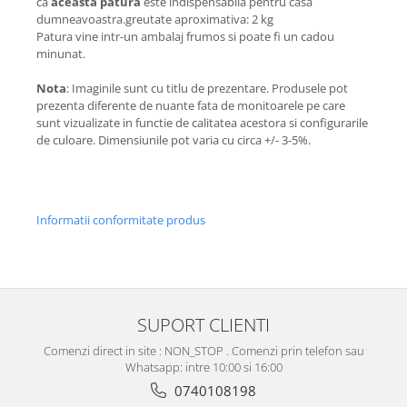
ca
aceasta patura
este indispensabila pentru casa
dumneavoastra.greutate aproximativa: 2 kg
Patura vine intr-un ambalaj frumos si poate fi un cadou
minunat.
Nota
: Imaginile sunt cu titlu de prezentare. Produsele pot
prezenta diferente de nuante fata de monitoarele pe care
sunt vizualizate in functie de calitatea acestora si configurarile
de culoare. Dimensiunile pot varia cu circa +/- 3-5%.
Informatii conformitate produs
SUPORT CLIENTI
Comenzi direct in site : NON_STOP . Comenzi prin telefon sau
Whatsapp: intre 10:00 si 16:00
0740108198