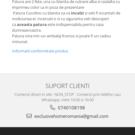
Patura are 2 fete, una cu blanita de culoare alba si cealalta cu
imprimeu color ca in poza de prezentare
Patura Cocolino cu blanita va va
incalzi
si veti fi incantati de
moliciunea ei. Incercati-o si cu siguranta veti descoperi
ca
aceasta patura
este indispensabila pentru casa
dumneavoastra.
Patura vine intr-un ambalaj frumos si poate fi un cadou
minunat.
Informatii conformitate produs
SUPORT CLIENTI
Comenzi direct in site : NON_STOP . Comenzi prin telefon sau
Whatsapp: intre 10:00 si 16:00
0740108198
exclusivehomeromania@gmail.com