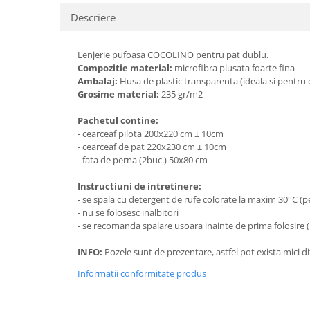
Descriere
Lenjerie pufoasa COCOLINO pentru pat dublu.
Compozitie material:
microfibra plusata foarte fina
Ambalaj:
Husa de plastic transparenta (ideala si pentru 
Grosime material:
235 gr/m2
Pachetul contine:
- cearceaf pilota 200x220 cm ± 10cm
- cearceaf de pat 220x230 cm ± 10cm
- fata de perna (2buc.) 50x80 cm
Instructiuni de intretinere:
- se spala cu detergent de rufe colorate la maxim 30°C (p
- nu se folosesc inalbitori
- se recomanda spalare usoara inainte de prima folosire (
INFO:
Pozele sunt de prezentare, astfel pot exista mici d
Informatii conformitate produs