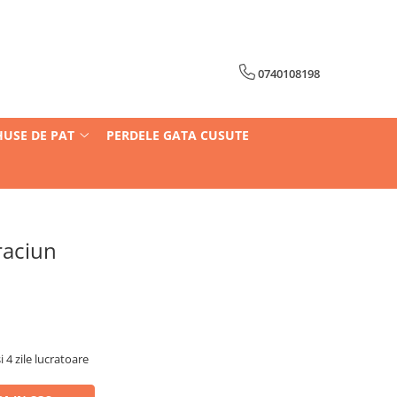
0740108198
HUSE DE PAT
PERDELE GATA CUSUTE
raciun
i 4 zile lucratoare