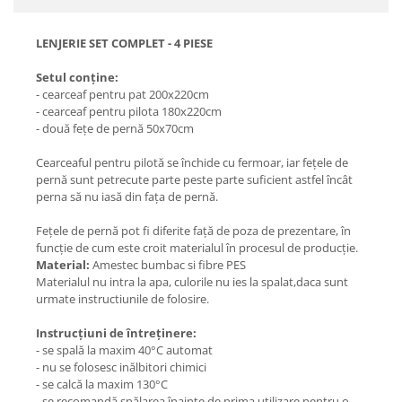
LENJERIE SET COMPLET - 4 PIESE
Setul conține:
- cearceaf pentru pat 200x220cm
- cearceaf pentru pilota 180x220cm
- două fețe de pernă 50x70cm
Cearceaful pentru pilotă se închide cu fermoar, iar fețele de
pernă sunt petrecute parte peste parte suficient astfel încât
perna să nu iasă din fața de pernă.
Fețele de pernă pot fi diferite față de poza de prezentare, în
funcție de cum este croit materialul în procesul de producție.
Material:
Amestec bumbac si fibre PES
Materialul nu intra la apa, culorile nu ies la spalat,daca sunt
urmate instructiunile de folosire.
Instrucțiuni de întreținere:
- se spală la maxim 40°C automat
- nu se folosesc inălbitori chimici
- se calcă la maxim 130°C
- se recomandă spălarea înainte de prima utilizare pentru o