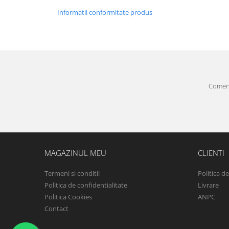
Informatii conformitate produs
Comenz
MAGAZINUL MEU
CLIENTI
Termeni si conditii
Politica d
Politica de confidentialitate
Livrare
Politica Cookies
ANPC
Contact