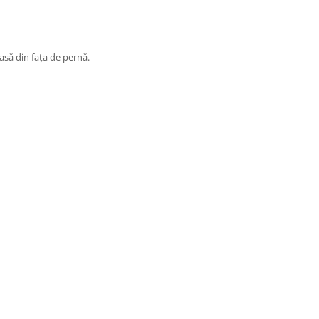
iasă din fața de pernă.
lorilor in material