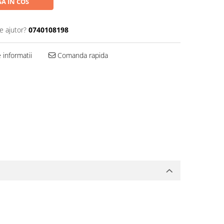
A IN COS
e ajutor?
0740108198
informatii
Comanda rapida