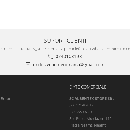
SUPORT CLIENTI
i direct in site : NON_STOP . Comenzi prin telefon sau Whatsapp: intre 10:00 s
0740108198
exclusivehomeromania@gmail.com
DATE COMERCIALE
e Retur
SC ALBENTEX STORE SRL
J27/1219/2017
RO 38509770
Str. Petru Movila, nr. 112
Piatra Neamt, Neamt