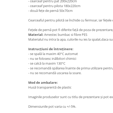
- cearceaf pentru pat 200x220cm
- cearceaf pentru pilota 180x220cm
- două fețe de pernă 50x70cm
Cearceaful pentru pilotă se închide cu fermoar, iar fețele
Fețele de pernă pot fi diferite față de poza de prezentare
Material:
Amestec bumbac si fibre PES
Materialul nu intra la apa, culorile nu ies la spalat,daca 
Instrucțiuni de întreținere:
- se spală la maxim 40°C automat
- nu se folosesc inălbitori chimici
- se calcă la maxim 130°C
- se recomandă spălarea înainte de prima utiliz
- nu se recomandă uscarea la soare.
Mod de ambalare:
Husă transparentă de plastic
Imaginile produselor sunt cu titlu de prezentare și pot ex
Dimensiunile pot varia cu +/-5%.