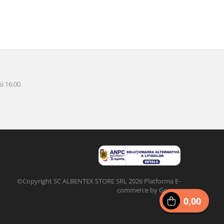
i 16:00
©Copyright SC ALBENTEX STORE SRL 2026
Platforma E-
commerce by Gomag
0,00