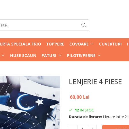
ERTA SPECIALA TRIO
TOPPERE
COVOARE
CUVERTURI
HUSE SCAUN
PATURI
PILOTE/PERNE
LENJERIE 4 PIESE
60,00 Lei
12
IN STOC
Durata de livrare:
Livrare intre 2 s