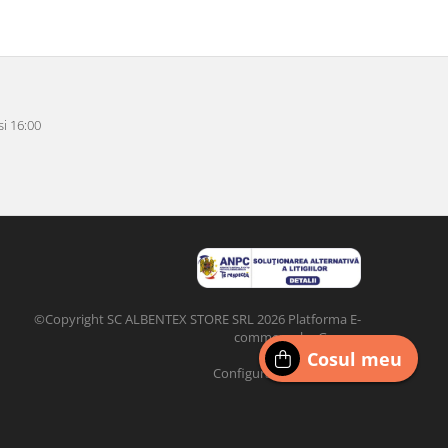
i 16:00
©Copyright SC ALBENTEX STORE SRL 2026
Platforma E-
commerce by Gomag
Cosul meu
Configurat de
DIGI
CLICK