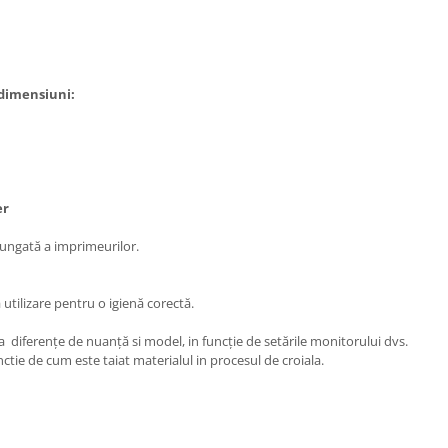
 dimensiuni:
ter
lungată a imprimeurilor.
utilizare pentru o igienă corectă.
a diferențe de nuanță si model, in funcție de setările monitorului dvs.
ctie de cum este taiat materialul in procesul de croiala.