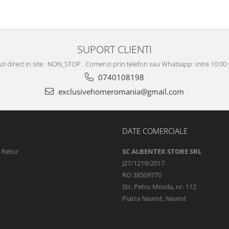
SUPORT CLIENTI
i direct in site : NON_STOP . Comenzi prin telefon sau Whatsapp: intre 10:00 s
0740108198
exclusivehomeromania@gmail.com
DATE COMERCIALE
e Retur
SC ALBENTEX STORE SRL
J27/1219/2017
RO 38509770
Str. Petru Movila, nr. 112
Piatra Neamt, Neamt