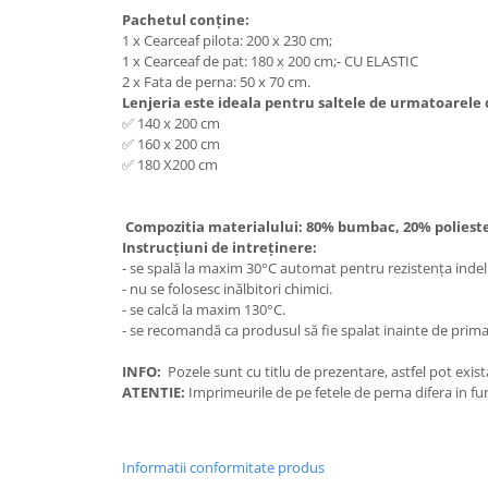
Pachetul conține:
1 x Cearceaf pilota: 200 x 230 cm;
1 x Cearceaf de pat: 180 x 200 cm;- CU ELASTIC
2 x Fata de perna: 50 x 70 cm.
Lenjeria este ideala pentru saltele de urmatoarele
✅ 140 x 200 cm
✅ 160 x 200 cm
✅ 180 X200 cm
Compozitia materialului: 80% bumbac, 20% polies
Instrucțiuni de intreținere:
- se spală la maxim 30°C automat pentru rezistența inde
- nu se folosesc inălbitori chimici.
- se calcă la maxim 130°C.
- se recomandă ca produsul să fie spalat inainte de prima 
INFO:
Pozele sunt cu titlu de prezentare, astfel pot exist
ATENTIE:
Imprimeurile de pe fetele de perna difera in fun
Informatii conformitate produs