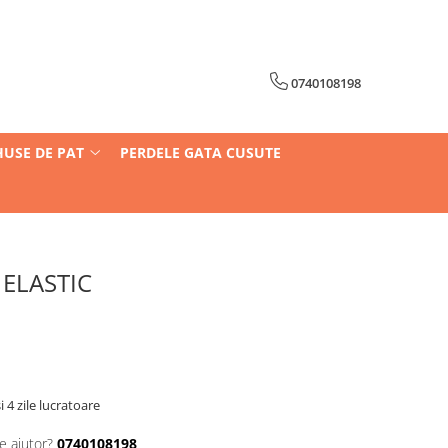
0740108198
HUSE DE PAT
PERDELE GATA CUSUTE
 ELASTIC
i 4 zile lucratoare
e ajutor?
0740108198