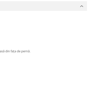
iasă din fața de pernă.
lorilor in material