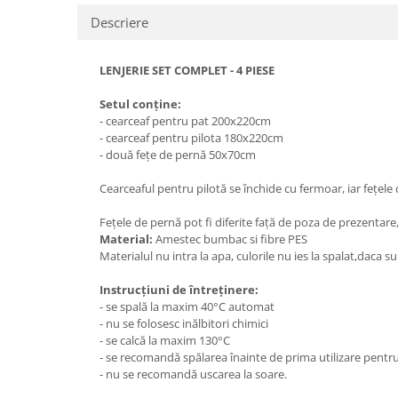
Descriere
LENJERIE SET COMPLET - 4 PIESE
Setul conține:
- cearceaf pentru pat 200x220cm
- cearceaf pentru pilota 180x220cm
- două fețe de pernă 50x70cm
Cearceaful pentru pilotă se închide cu fermoar, iar fețele
Fețele de pernă pot fi diferite față de poza de prezentare
Material:
Amestec bumbac si fibre PES
Materialul nu intra la apa, culorile nu ies la spalat,daca 
Instrucțiuni de întreținere:
- se spală la maxim 40°C automat
- nu se folosesc inălbitori chimici
- se calcă la maxim 130°C
- se recomandă spălarea înainte de prima utiliz
- nu se recomandă uscarea la soare.