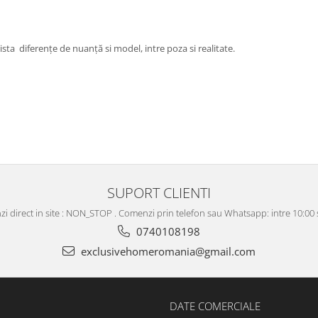
ista diferențe de nuanță si model, intre poza si realitate.
SUPORT CLIENTI
i direct in site : NON_STOP . Comenzi prin telefon sau Whatsapp: intre 10:00 s
0740108198
exclusivehomeromania@gmail.com
DATE COMERCIALE