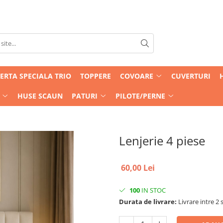
ERTA SPECIALA TRIO
TOPPERE
COVOARE
CUVERTURI
HUSE SCAUN
PATURI
PILOTE/PERNE
Lenjerie 4 piese
60,00 Lei
100
IN STOC
Durata de livrare:
Livrare intre 2 s