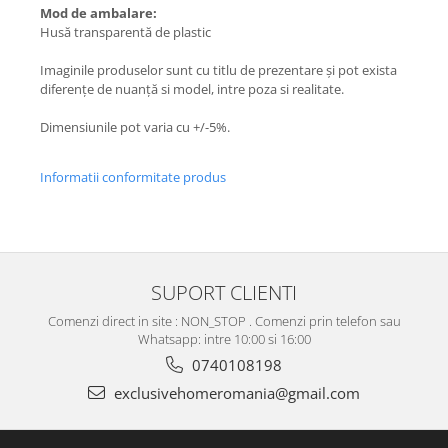
Mod de ambalare:
Husă transparentă de plastic
Imaginile produselor sunt cu titlu de prezentare și pot exista
diferențe de nuanță si model, intre poza si realitate.
Dimensiunile pot varia cu +/-5%.
Informatii conformitate produs
SUPORT CLIENTI
Comenzi direct in site : NON_STOP . Comenzi prin telefon sau
Whatsapp: intre 10:00 si 16:00
0740108198
exclusivehomeromania@gmail.com