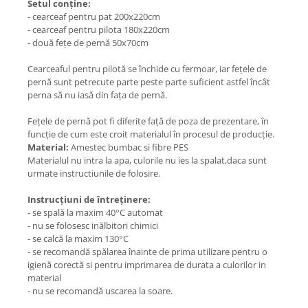
Setul conține:
- cearceaf pentru pat 200x220cm
- cearceaf pentru pilota 180x220cm
- două fețe de pernă 50x70cm
Cearceaful pentru pilotă se închide cu fermoar, iar fețele de
pernă sunt petrecute parte peste parte suficient astfel încât
perna să nu iasă din fața de pernă.
Fețele de pernă pot fi diferite față de poza de prezentare, în
funcție de cum este croit materialul în procesul de producție.
Material:
Amestec bumbac si fibre PES
Materialul nu intra la apa, culorile nu ies la spalat,daca sunt
urmate instructiunile de folosire.
Instrucțiuni de întreținere:
- se spală la maxim 40°C automat
- nu se folosesc inălbitori chimici
- se calcă la maxim 130°C
- se recomandă spălarea înainte de prima utilizare pentru o
igienă corectă si pentru imprimarea de durata a culorilor in
material
- nu se recomandă uscarea la soare.