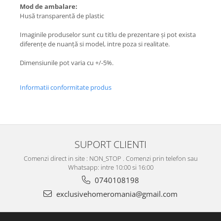
Mod de ambalare:
Husă transparentă de plastic
Imaginile produselor sunt cu titlu de prezentare și pot exista
diferențe de nuanță si model, intre poza si realitate.
Dimensiunile pot varia cu +/-5%.
Informatii conformitate produs
SUPORT CLIENTI
Comenzi direct in site : NON_STOP . Comenzi prin telefon sau
Whatsapp: intre 10:00 si 16:00
0740108198
exclusivehomeromania@gmail.com