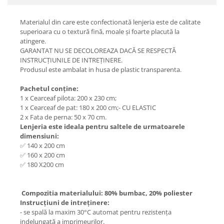
Materialul din care este confectionată lenjeria este de calitate
superioara cu o textură fină, moale și foarte placută la
atingere.
GARANTAT NU SE DECOLOREAZA DACĂ SE RESPECTĂ
INSTRUCȚIUNILE DE INTREȚINERE.
Produsul este ambalat in husa de plastic transparenta.
Pachetul conține:
1 x Cearceaf pilota: 200 x 230 cm;
1 x Cearceaf de pat: 180 x 200 cm;- CU ELASTIC
2 x Fata de perna: 50 x 70 cm.
Lenjeria este ideala pentru saltele de urmatoarele
dimensiuni:
✅ 140 x 200 cm
✅ 160 x 200 cm
✅ 180 X200 cm
Compozitia materialului: 80% bumbac, 20% poliester
Instrucțiuni de intreținere:
- se spală la maxim 30°C automat pentru rezistența
indelungată a imprimeurilor.