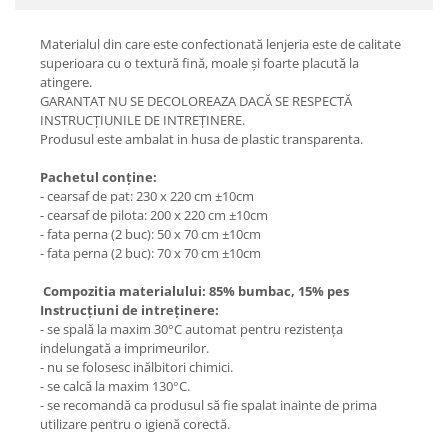
Materialul din care este confectionată lenjeria este de calitate
superioara cu o textură fină, moale și foarte placută la
atingere.
GARANTAT NU SE DECOLOREAZA DACĂ SE RESPECTĂ
INSTRUCȚIUNILE DE INTREȚINERE.
Produsul este ambalat in husa de plastic transparenta.
Pachetul conține:
- cearsaf de pat: 230 x 220 cm ±10cm
- cearsaf de pilota: 200 x 220 cm ±10cm
- fata perna (2 buc): 50 x 70 cm ±10cm
- fata perna (2 buc): 70 x 70 cm ±10cm
Compozitia materialului: 85% bumbac, 15% pes
Instrucțiuni de intreținere:
- se spală la maxim 30°C automat pentru rezistența
indelungată a imprimeurilor.
- nu se folosesc inălbitori chimici.
- se calcă la maxim 130°C.
- se recomandă ca produsul să fie spalat inainte de prima
utilizare pentru o igienă corectă.