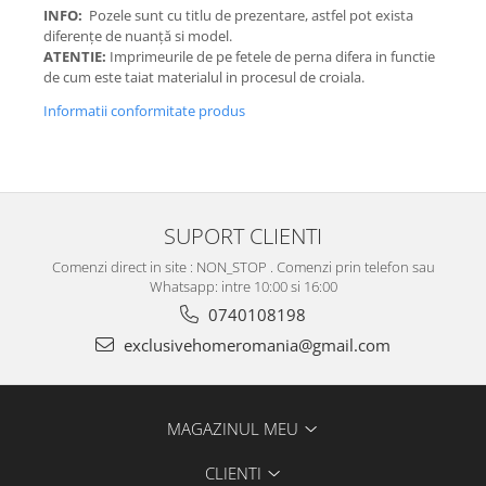
INFO:
Pozele sunt cu titlu de prezentare, astfel pot exista
diferențe de nuanță si model.
ATENTIE:
Imprimeurile de pe fetele de perna difera in functie
de cum este taiat materialul in procesul de croiala.
Informatii conformitate produs
SUPORT CLIENTI
Comenzi direct in site : NON_STOP . Comenzi prin telefon sau
Whatsapp: intre 10:00 si 16:00
0740108198
exclusivehomeromania@gmail.com
MAGAZINUL MEU
CLIENTI