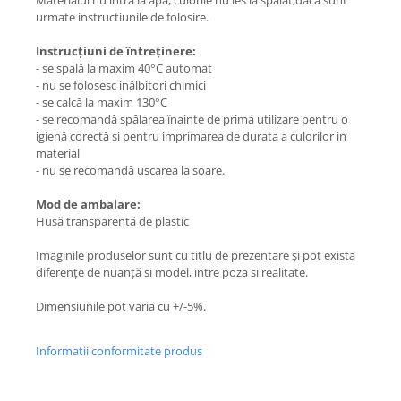
Materialul nu intra la apa, culorile nu ies la spalat,daca sunt
urmate instructiunile de folosire.
Instrucțiuni de întreținere:
- se spală la maxim 40°C automat
- nu se folosesc inălbitori chimici
- se calcă la maxim 130°C
- se recomandă spălarea înainte de prima utilizare pentru o
igienă corectă si pentru imprimarea de durata a culorilor in
material
- nu se recomandă uscarea la soare.
Mod de ambalare:
Husă transparentă de plastic
Imaginile produselor sunt cu titlu de prezentare și pot exista
diferențe de nuanță si model, intre poza si realitate.
Dimensiunile pot varia cu +/-5%.
Informatii conformitate produs