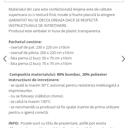
Materialul din care este confectionată lenjeria este de calitate
superioara cu o textură fină, moale și foarte placută la atingere.
GARANTAT NU SE DECOLOREAZA DACĂ SE RESPECTĂ
INSTRUCȚIUNILE DE INTREȚINERE.
Produsul este ambalat in husa de plastic transparenta.
Pachetul conține:
- cearsaf de pat: 230 x 220 cm ±10cm
- cearsaf de pilota: 200 x 220 cm ±10cm
- fata perna (2 buc): 50 x 70 cm ±10cm
- fata perna (2 buc): 70 x 70 cm ±10cm
Compozitia materialului: 80% bumbac, 20% poliester
Instrucțiuni de intreținere:
- se spală la maxim 30°C automat pentru rezistența indelungată a
imprimeurilor.
- nu se folosesc inălbitori chimici.
- se calcă la maxim 130°C.
- se recomandă ca produsul să fie spalat inainte de prima utilizare
pentru o igienă corectă.
INFO:
Pozele sunt cu titlu de prezentare, astfel pot exista