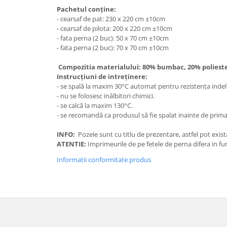
Pachetul conține:
- cearsaf de pat: 230 x 220 cm ±10cm
- cearsaf de pilota: 200 x 220 cm ±10cm
- fata perna (2 buc): 50 x 70 cm ±10cm
- fata perna (2 buc): 70 x 70 cm ±10cm
Compozitia materialului: 80% bumbac, 20% polies
Instrucțiuni de intreținere:
- se spală la maxim 30°C automat pentru rezistența inde
- nu se folosesc inălbitori chimici.
- se calcă la maxim 130°C.
- se recomandă ca produsul să fie spalat inainte de prima 
INFO:
Pozele sunt cu titlu de prezentare, astfel pot exist
ATENTIE:
Imprimeurile de pe fetele de perna difera in fun
Informatii conformitate produs