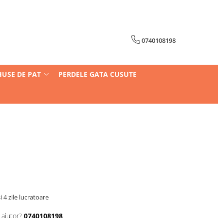
0740108198
HUSE DE PAT
PERDELE GATA CUSUTE
i 4 zile lucratoare
 ajutor?
0740108198