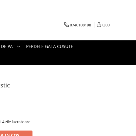
0740108198
0,00
 DE PAT
PERDELE GATA CUSUTE
stic
i 4 zile lucratoare
A IN COS