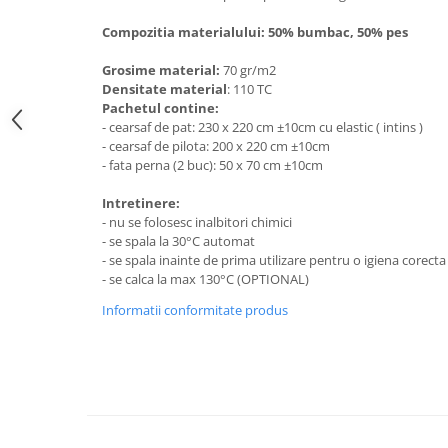
Compozitia materialului: 50% bumbac, 50% pes
Grosime material:
70 gr/m2
Densitate material
: 110 TC
Pachetul contine:
- cearsaf de pat: 230 x 220 cm ±10cm cu elastic ( intins )
- cearsaf de pilota: 200 x 220 cm ±10cm
- fata perna (2 buc): 50 x 70 cm ±10cm
Intretinere:
- nu se folosesc inalbitori chimici
- se spala la 30°C automat
- se spala inainte de prima utilizare pentru o igiena corecta 
- se calca la max 130°C (OPTIONAL)
Informatii conformitate produs