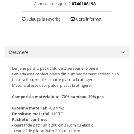
Ai nevoie de ajutor?
0740108198
Adauga la Favorite
Cere informatii
Descriere
Lenjerie pentru pat dublu de 2 persoane -6 piese
Lenjeria este confectionata din bumbac damasc satinat cu o
textura fina, moale si foarte placuta la atingere.
Materialul este usor pufos, placut la atingere.
Compozitia materialului: 70% bumbac, 30% pes
Grosime material:
70 gr/m2
Densitate material
: 110 TC
Pachetul contine:
- cearsaf de pat: 180 x 200 cm ±10cm cu elastic
- cearsaf de pilota: 200 x 220 cm ±10cm