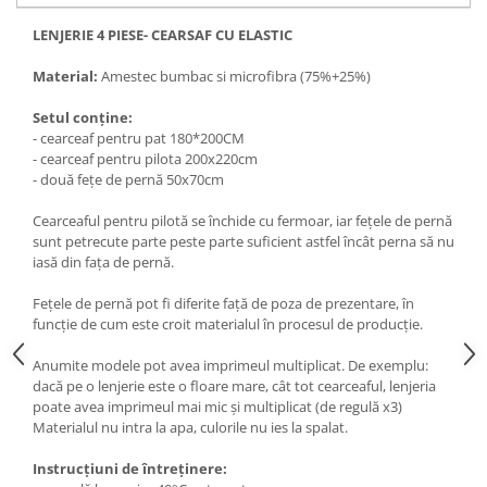
LENJERIE 4 PIESE- CEARSAF CU ELASTIC
Material:
Amestec bumbac si microfibra (75%+25%)
Setul conține:
- cearceaf pentru pat 180*200CM
- cearceaf pentru pilota 200x220cm
- două fețe de pernă 50x70cm
Cearceaful pentru pilotă se închide cu fermoar, iar fețele de pernă
sunt petrecute parte peste parte suficient astfel încât perna să nu
iasă din fața de pernă.
Fețele de pernă pot fi diferite față de poza de prezentare, în
funcție de cum este croit materialul în procesul de producție.
Anumite modele pot avea imprimeul multiplicat. De exemplu:
dacă pe o lenjerie este o floare mare, cât tot cearceaful, lenjeria
poate avea imprimeul mai mic și multiplicat (de regulă x3)
Materialul nu intra la apa, culorile nu ies la spalat.
Instrucțiuni de întreținere: