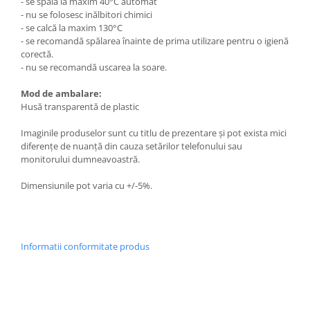
- se spală la maxim 40°C automat
- nu se folosesc inălbitori chimici
- se calcă la maxim 130°C
- se recomandă spălarea înainte de prima utilizare pentru o igienă
corectă.
- nu se recomandă uscarea la soare.
Mod de ambalare:
Husă transparentă de plastic
Imaginile produselor sunt cu titlu de prezentare și pot exista mici
diferențe de nuanță din cauza setărilor telefonului sau
monitorului dumneavoastră.
Dimensiunile pot varia cu +/-5%.
Informatii conformitate produs