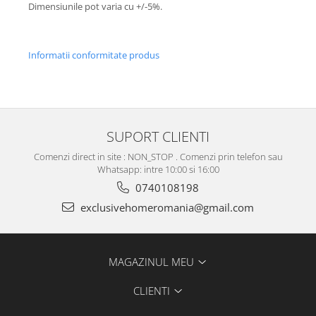
Dimensiunile pot varia cu +/-5%.
Informatii conformitate produs
SUPORT CLIENTI
Comenzi direct in site : NON_STOP . Comenzi prin telefon sau
Whatsapp: intre 10:00 si 16:00
0740108198
exclusivehomeromania@gmail.com
MAGAZINUL MEU
CLIENTI