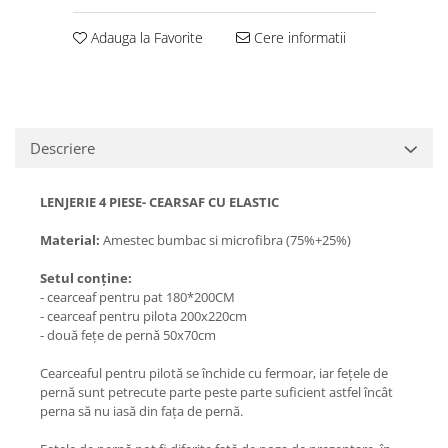
Adauga la Favorite
Cere informatii
Descriere
LENJERIE 4 PIESE- CEARSAF CU ELASTIC
Material:
Amestec bumbac si microfibra (75%+25%)
Setul conține:
- cearceaf pentru pat 180*200CM
- cearceaf pentru pilota 200x220cm
- două fețe de pernă 50x70cm
Cearceaful pentru pilotă se închide cu fermoar, iar fețele de
pernă sunt petrecute parte peste parte suficient astfel încât
perna să nu iasă din fața de pernă.