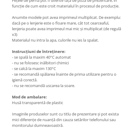
Fețele de pernă pot fi diferite față de poza de prezentare, în
funcție de cum este croit materialul în procesul de producție.
Anumite modele pot avea imprimeul multiplicat. De exemplu:
dacă pe o lenjerie este o floare mare, cât tot cearceaful,
lenjeria poate avea imprimeul mai mic și multiplicat (de regulă
x3)
Materialul nu intra la apa, culorile nu ies la spalat.
Instrucțiuni de întreținere:
- se spală la maxim 40°C automat
- nu se folosesc inălbitori chimici
- se calcă la maxim 130°C
- se recomandă spălarea înainte de prima utilizare pentru o
igienă corectă.
- nu se recomandă uscarea la soare.
Mod de ambalare:
Husă transparentă de plastic
Imaginile produselor sunt cu titlu de prezentare și pot exista
mici diferențe de nuanță din cauza setărilor telefonului sau
monitorului dumneavoastră.