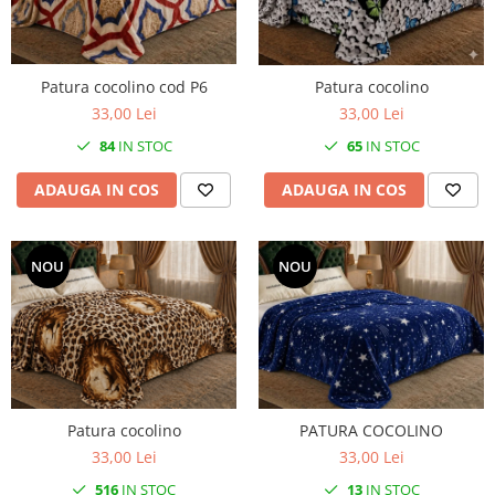
Patura cocolino cod P6
Patura cocolino
33,00 Lei
33,00 Lei
84
IN STOC
65
IN STOC
ADAUGA IN COS
ADAUGA IN COS
NOU
NOU
Patura cocolino
PATURA COCOLINO
33,00 Lei
33,00 Lei
516
IN STOC
13
IN STOC