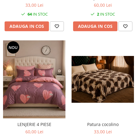
33,00 Lei
60,00 Lei
64
IN STOC
2
IN STOC
ADAUGA IN COS
ADAUGA IN COS
NOU
Patura cocolino
LENJERIE 4 PIESE
33,00 Lei
60,00 Lei