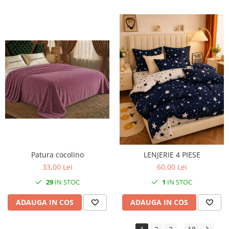
Patura cocolino
LENJERIE 4 PIESE
33,00 Lei
60,00 Lei
29
IN STOC
1
IN STOC
ADAUGA IN COS
ADAUGA IN COS