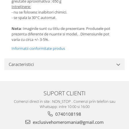
greutate aproximativa : 650 g
Intreținere:
- nu se folosesc inalbitori chimici.
- se spala la 30°C automat.
Nota
: Imaginile sunt cu titlu de prezentare. Produsele pot
prezenta diferente de nuante si model, . Dimensiunile pot
varia cu circa +/- 3-5%.
Informatii conformitate produs
Caracteristici
SUPORT CLIENTI
Comenzi direct in site : NON_STOP . Comenzi prin telefon sau
Whatsapp: intre 10:00 si 16:00
0740108198
exclusivehomeromania@gmail.com