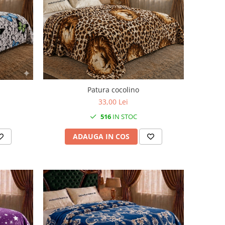
Patura cocolino
33,00 Lei
516
IN STOC
ADAUGA IN COS