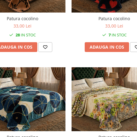
Patura cocolino
Patura cocolino
33,00 Lei
33,00 Lei
28
IN STOC
7
IN STOC
ADAUGA IN COS
ADAUGA IN COS