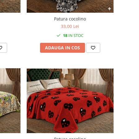
Patura cocolino
33,00 Lei
18
IN STOC
ADAUGA IN COS