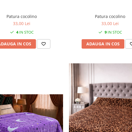
Patura cocolino
Patura cocolino
33,00 Lei
33,00 Lei
4
IN STOC
9
IN STOC
ADAUGA IN COS
ADAUGA IN COS