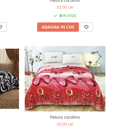
Patura cocolino
33,00 Lei
8
IN STOC
ADAUGA IN COS
Patura cocolino
33,00 Lei