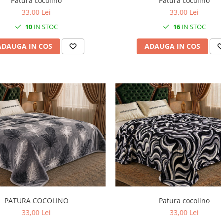
Patura cocolino
Patura cocolino
33,00 Lei
33,00 Lei
10
IN STOC
16
IN STOC
ADAUGA IN COS
ADAUGA IN COS
PATURA COCOLINO
Patura cocolino
33,00 Lei
33,00 Lei