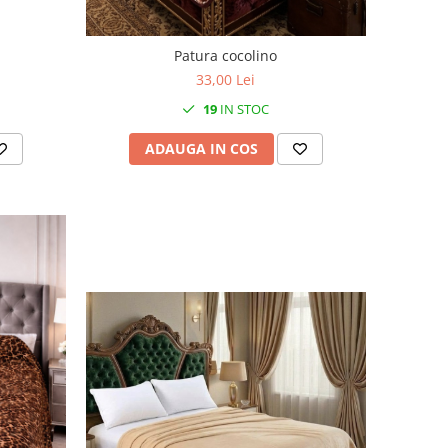
Patura cocolino
33,00 Lei
19
IN STOC
ADAUGA IN COS