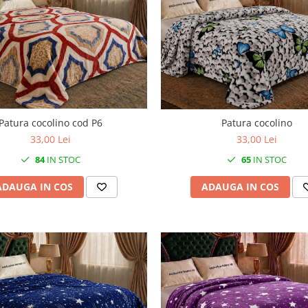
Patura cocolino cod P6
Patura cocolino
33,00 Lei
33,00 Lei
84
IN STOC
65
IN STOC
ADAUGA IN COS
ADAUGA IN COS