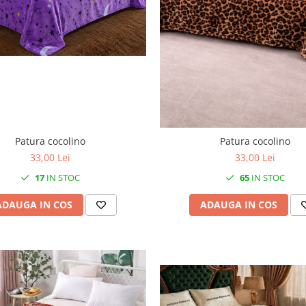
Patura cocolino
Patura cocolino
33,00 Lei
33,00 Lei
17
IN STOC
65
IN STOC
ADAUGA IN COS
ADAUGA IN COS