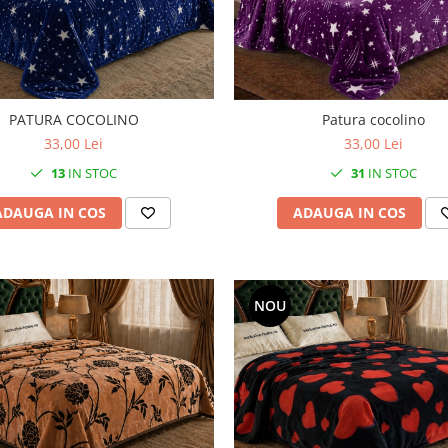
PATURA COCOLINO
Patura cocolino
33,00 Lei
33,00 Lei
13
IN STOC
31
IN STOC
ADAUGA IN COS
ADAUGA IN COS
NOU