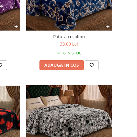
Patura cocolino
33,00 Lei
8
IN STOC
ADAUGA IN COS