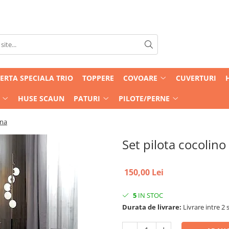
ERTA SPECIALA TRIO
TOPPERE
COVOARE
CUVERTURI
HUSE SCAUN
PATURI
PILOTE/PERNE
rna
Set pilota cocolino
150,00 Lei
5
IN STOC
Durata de livrare:
Livrare intre 2 s