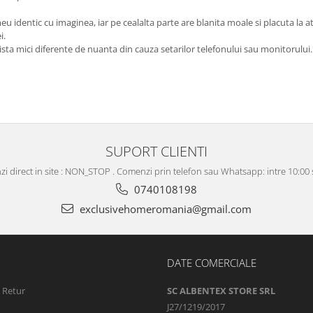
eu identic cu imaginea, iar pe cealalta parte are blanita moale si placuta la a
i.
ista mici diferente de nuanta din cauza setarilor telefonului sau monitorului.
SUPORT CLIENTI
i direct in site : NON_STOP . Comenzi prin telefon sau Whatsapp: intre 10:00 s
0740108198
exclusivehomeromania@gmail.com
DATE COMERCIALE
e Retur
SC ALBENTEX STORE SRL
J27/1219/2017