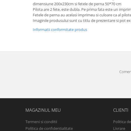
dimensiune 200x230cm si fetele de perna 50*70 cm
Pilota are 2 fete, este dubla. Pe prima fata este un imprim
Fetele de perna au acelasi imprimeu si culoare ca al pilote
Imaginile produsului sunt cu titlu de prezentare si pot ex
Informatii conformitate produs
Comenz
MAGAZINUL MEU
CLIENTI
Termeni si conditii
Politica d
Politica de confidentialitate
Livrare