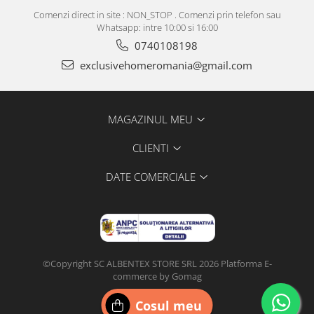
Comenzi direct in site : NON_STOP . Comenzi prin telefon sau
Whatsapp: intre 10:00 si 16:00
0740108198
exclusivehomeromania@gmail.com
MAGAZINUL MEU
CLIENTI
DATE COMERCIALE
©Copyright SC ALBENTEX STORE SRL 2026
Platforma E-
commerce by Gomag
Configurat de
DIGI
CLICK
Cosul meu