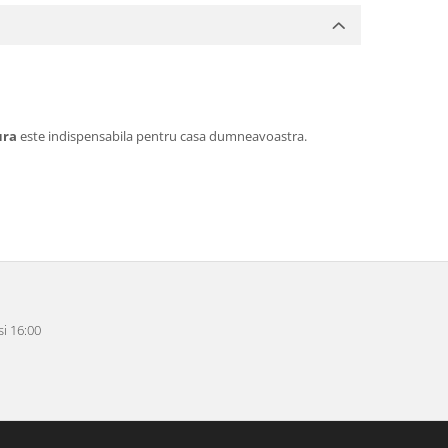
ura
este indispensabila pentru casa dumneavoastra.
i 16:00