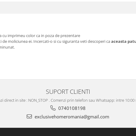
lta cu imprimeu color ca in poza de prezentare
ati de moliciunea ei. Incercati-o si cu siguranta veti descoperi ca
aceasta pat
 minunat.
SUPORT CLIENTI
i direct in site : NON_STOP . Comenzi prin telefon sau Whatsapp: intre 10:00 s
0740108198
exclusivehomeromania@gmail.com