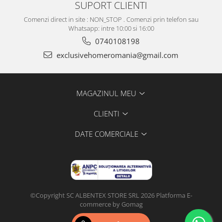
SUPORT CLIENTI
Comenzi direct in site : NON_STOP . Comenzi prin telefon sau
Whatsapp: intre 10:00 si 16:00
0740108198
exclusivehomeromania@gmail.com
MAGAZINUL MEU
CLIENTI
DATE COMERCIALE
©Copyright SC ALBENTEX STORE SRL 2026
Platforma E-
commerce by Gomag