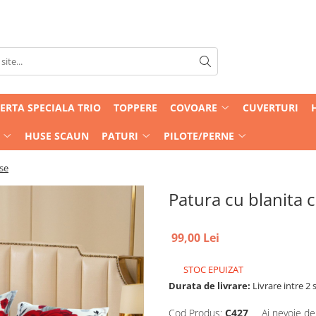
ERTA SPECIALA TRIO
TOPPERE
COVOARE
CUVERTURI
HUSE SCAUN
PATURI
PILOTE/PERNE
use
Patura cu blanita c
99,00 Lei
STOC EPUIZAT
Durata de livrare:
Livrare intre 2 s
Cod Produs:
C427
Ai nevoie de