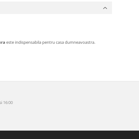
ura
este indispensabila pentru casa dumneavoastra.
i 16:00