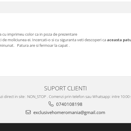
lta cu imprimeu color ca in poza de prezentare
ati de moliciunea ei. Incercati-o si cu siguranta veti descoperi ca
aceasta pat
minunat. Patura are si fermoar la capat .
SUPORT CLIENTI
i direct in site : NON_STOP . Comenzi prin telefon sau Whatsapp: intre 10:00 s
0740108198
exclusivehomeromania@gmail.com