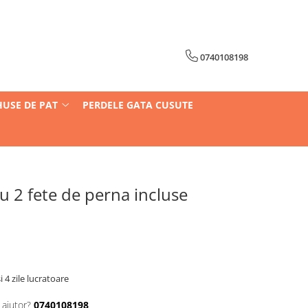
0740108198
HUSE DE PAT
PERDELE GATA CUSUTE
u 2 fete de perna incluse
i 4 zile lucratoare
 ajutor?
0740108198