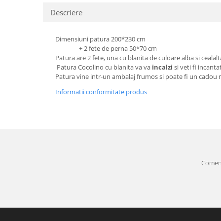
Descriere
Dimensiuni patura 200*230 cm
+ 2 fete de perna 50*70 cm
Patura are 2 fete, una cu blanita de culoare alba si ceala
Patura Cocolino cu blanita va va
incalzi
si veti fi incant
Patura vine intr-un ambalaj frumos si poate fi un cadou 
Informatii conformitate produs
Comenz