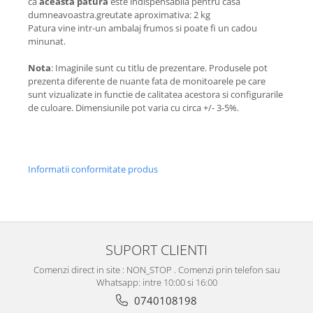
ca
aceasta patura
este indispensabila pentru casa
dumneavoastra.greutate aproximativa: 2 kg
Patura vine intr-un ambalaj frumos si poate fi un cadou
minunat.
Nota
: Imaginile sunt cu titlu de prezentare. Produsele pot
prezenta diferente de nuante fata de monitoarele pe care
sunt vizualizate in functie de calitatea acestora si configurarile
de culoare. Dimensiunile pot varia cu circa +/- 3-5%.
Informatii conformitate produs
SUPORT CLIENTI
Comenzi direct in site : NON_STOP . Comenzi prin telefon sau
Whatsapp: intre 10:00 si 16:00
0740108198