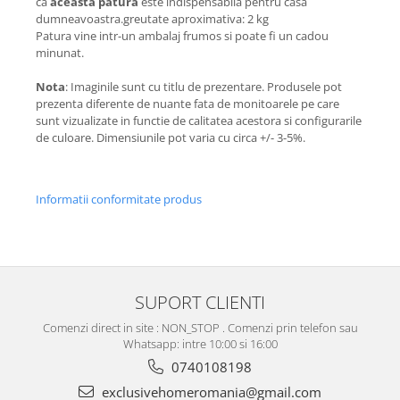
ca
aceasta patura
este indispensabila pentru casa
dumneavoastra.greutate aproximativa: 2 kg
Patura vine intr-un ambalaj frumos si poate fi un cadou
minunat.
Nota
: Imaginile sunt cu titlu de prezentare. Produsele pot
prezenta diferente de nuante fata de monitoarele pe care
sunt vizualizate in functie de calitatea acestora si configurarile
de culoare. Dimensiunile pot varia cu circa +/- 3-5%.
Informatii conformitate produs
SUPORT CLIENTI
Comenzi direct in site : NON_STOP . Comenzi prin telefon sau
Whatsapp: intre 10:00 si 16:00
0740108198
exclusivehomeromania@gmail.com