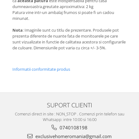
ca
aceasta patura
este indispensabila pentru casa
dumneavoastra.greutate aproximativa: 2 kg
Patura vine intr-un ambalaj frumos si poate fi un cadou
minunat.
Nota
: Imaginile sunt cu titlu de prezentare. Produsele pot
prezenta diferente de nuante fata de monitoarele pe care
sunt vizualizate in functie de calitatea acestora si configurarile
de culoare. Dimensiunile pot varia cu circa +/- 3-5%.
Informatii conformitate produs
SUPORT CLIENTI
Comenzi direct in site : NON_STOP . Comenzi prin telefon sau
Whatsapp: intre 10:00 si 16:00
0740108198
exclusivehomeromania@gmail.com